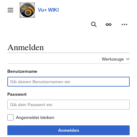
Zum
Inhalt
Vu+ WIKI
Hauptmenü
springen
Suche
Erscheinungs
Meine
Anmelden
Werkzeuge
Benutzername
Passwort
Angemeldet bleiben
Anmelden