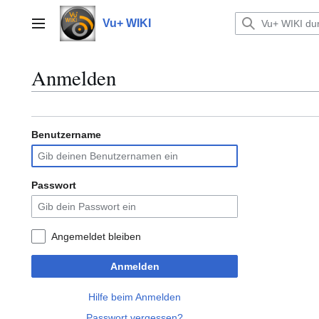
Zum
Inhalt
Vu+ WIKI
Hauptmenü
springen
Anmelden
Benutzername
Passwort
Angemeldet bleiben
Anmelden
Hilfe beim Anmelden
Passwort vergessen?