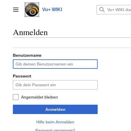
Zum
Inhalt
Vu+ WIKI
Hauptmenü
springen
Anmelden
Benutzername
Passwort
Angemeldet bleiben
Anmelden
Hilfe beim Anmelden
Passwort vergessen?