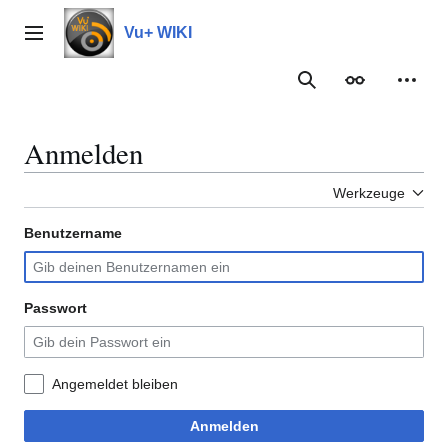
Zum
Inhalt
Vu+ WIKI
Hauptmenü
springen
Suche
Erscheinungs
Meine
Anmelden
Werkzeuge
Benutzername
Passwort
Angemeldet bleiben
Anmelden