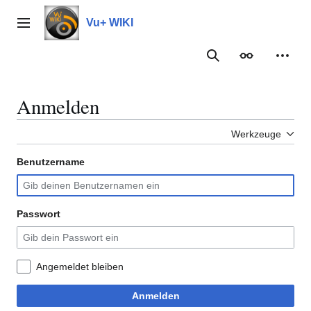
Zum
Inhalt
Vu+ WIKI
Hauptmenü
springen
Suche
Erscheinungs
Meine
Anmelden
Werkzeuge
Benutzername
Passwort
Angemeldet bleiben
Anmelden