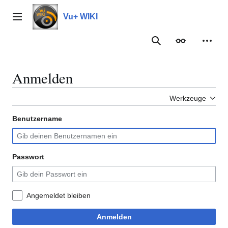
Zum
Inhalt
Vu+ WIKI
Hauptmenü
springen
Suche
Erscheinungs
Meine
Anmelden
Werkzeuge
Benutzername
Passwort
Angemeldet bleiben
Anmelden