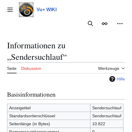
Zum
Inhalt
Vu+ WIKI
Hauptmenü
springen
Suche
Erscheinungs
Meine
Informationen zu
„Sendersuchlauf“
Seite
Diskussion
Werkzeuge
Hilfe
Basisinformationen
Anzeigetitel
Sendersuchlauf
Standardsortierschlüssel
Sendersuchlauf
Seitenlänge (in Bytes)
10.822
Namensraumkennnummer
0