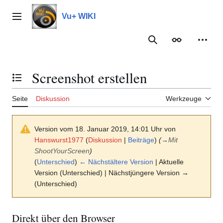
Zum
Inhalt
Vu+ WIKI
Hauptmenü
springen
Suche
Erscheinungs
Meine
Screenshot erstellen
Inhaltsverzeichnis umschalten
Seite
Diskussion
Werkzeuge
Version vom 18. Januar 2019, 14:01 Uhr von
Hanswurst1977
(
Diskussion
|
Beiträge
)
(
→
Mit
ShootYourScreen
)
(
Unterschied
)
← Nächstältere Version
| Aktuelle
Version (Unterschied) | Nächstjüngere Version →
(Unterschied)
Direkt über den Browser