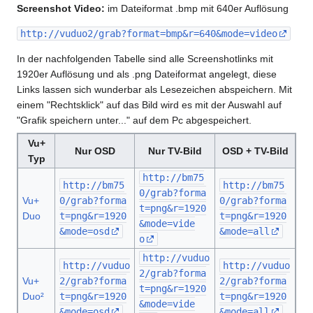
Screenshot Video:
im Dateiformat .bmp mit 640er Auflösung
http://vuduo2/grab?format=bmp&r=640&mode=video
In der nachfolgenden Tabelle sind alle Screenshotlinks mit
1920er Auflösung und als .png Dateiformat angelegt, diese
Links lassen sich wunderbar als Lesezeichen abspeichern. Mit
einem "Rechtsklick" auf das Bild wird es mit der Auswahl auf
"Grafik speichern unter..." auf dem Pc abgespeichert.
Vu+
Nur OSD
Nur TV-Bild
OSD + TV-Bild
Typ
http://bm75
http://bm75
http://bm75
0/grab?forma
Vu+
0/grab?forma
0/grab?forma
t=png&r=1920
Duo
t=png&r=1920
t=png&r=1920
&mode=vide
&mode=osd
&mode=all
o
http://vuduo
http://vuduo
http://vuduo
2/grab?forma
Vu+
2/grab?forma
2/grab?forma
t=png&r=1920
Duo²
t=png&r=1920
t=png&r=1920
&mode=vide
&mode=osd
&mode=all