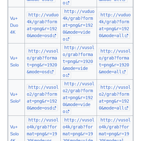
o
http://vuduo
http://vuduo
http://vuduo
Vu+
4k/grab?form
4k/grab?form
4k/grab?form
Duo
at=png&r=192
at=png&r=192
at=png&r=192
4K
0&mode=vide
0&mode=osd
0&mode=all
o
http://vusol
http://vusol
http://vusol
o/grab?forma
Vu+
o/grab?forma
o/grab?forma
t=png&r=1920
Solo
t=png&r=1920
t=png&r=1920
&mode=vide
&mode=osd
&mode=all
o
http://vusol
http://vusol
http://vusol
o2/grab?form
Vu+
o2/grab?form
o2/grab?form
at=png&r=192
Solo²
at=png&r=192
at=png&r=192
0&mode=vide
0&mode=osd
0&mode=all
o
http://vusol
http://vusol
http://vusol
Vu+
o4k/grab?for
o4k/grab?for
o4k/grab?for
Solo
mat=png&r=19
mat=png&r=19
mat=png&r=19
4K
20&mode=os
20&mode=vide
20&mode=al