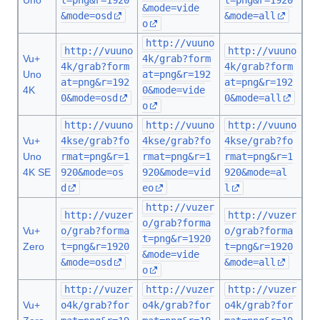
Uno
t=png&r=1920
t=png&r=1920
&mode=vide
&mode=osd
&mode=all
o
http://vuuno
http://vuuno
http://vuuno
Vu+
4k/grab?form
4k/grab?form
4k/grab?form
Uno
at=png&r=192
at=png&r=192
at=png&r=192
4K
0&mode=vide
0&mode=osd
0&mode=all
o
http://vuuno
http://vuuno
http://vuuno
Vu+
4kse/grab?fo
4kse/grab?fo
4kse/grab?fo
Uno
rmat=png&r=1
rmat=png&r=1
rmat=png&r=1
4K SE
920&mode=os
920&mode=vid
920&mode=al
d
eo
l
http://vuzer
http://vuzer
http://vuzer
o/grab?forma
Vu+
o/grab?forma
o/grab?forma
t=png&r=1920
Zero
t=png&r=1920
t=png&r=1920
&mode=vide
&mode=osd
&mode=all
o
http://vuzer
http://vuzer
http://vuzer
Vu+
o4k/grab?for
o4k/grab?for
o4k/grab?for