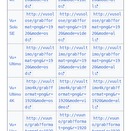
d
o
l
http://vusol
http://vusol
http://vusol
Vu+
ose/grab?for
ose/grab?for
ose/grab?for
Solo
mat=png&r=19
mat=png&r=19
mat=png&r=19
SE
20&mode=os
20&mode=vide
20&mode=al
d
o
l
http://vuult
http://vuult
http://vuult
imo/grab?for
imo/grab?for
imo/grab?for
Vu+
mat=png&r=19
mat=png&r=19
mat=png&r=19
Ultimo
20&mode=os
20&mode=vide
20&mode=al
d
o
l
http://vuult
http://vuult
http://vuult
Vu+
imo4k/grab?f
imo4k/grab?f
imo4k/grab?f
Ultimo
ormat=png&r=
ormat=png&r=
ormat=png&r=
4K
1920&mode=os
1920&mode=vi
1920&mode=al
d
deo
l
http://vuun
http://vuun
http://vuun
o/grab?forma
Vu+
o/grab?forma
o/grab?forma
t=png&r=1920