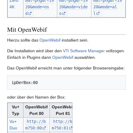
Zero
mat=png&r=19
mat=png&r=19
mat=png&r=19
4K
20&mode=os
20&mode=vide
20&mode=al
d
o
l
Mit OpenWebif
Hierzu sollte das
OpenWebif
installiert sein.
Die Installation wird über den
VTi Software Manager
vollzogen.
Einfach in Plugins dann
OpenWebif
auswählen.
Das OpenWebif erreicht man unter folgender Browsereingabe:
oder über den Namen der Box:
Vu+
OpenWebif
OpenWebif
Typ
Port 80
Port 81
Vu+
http://b
http://b
Duo
m750:80
m750:81