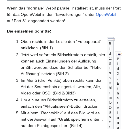
Wenn das "normale" Webif parallel installiert ist, muss der Port
für das OpenWebif in den "Erweiterungen" unter
OpenWebif
auf Port 81 abgeändert werden!
Die einzelnen Schritte:
Oben rechts in der Leiste den "Fotoapparat"
B
anklicken. (Bild 1)
il
d
Jetzt wird sofort ein Bildschirmfoto erstellt, hier
1:
B
können auch Einstellungen der Auflösung
B
il
erhöht werden, dazu den Schalter bei "Hohe
il
d
d
Auflösung" setzten.(Bild 2)
2
s
:
Im Menü (drei Punkte) oben rechts kann die
c
E
Art der Screenshots eingestellt werden, Alle,
hi
i
Video oder OSD. (Bild 2/Bild3)
r
n
m
s
Um ein neues Bildschirmfoto zu erstellen,
fo
t
einfach den "Aktualisieren"-Button drücken.
to
e
ü
Mit einem "Rechtsklick" auf das Bild wird es
ll
b
u
mit der Auswahl auf "Grafik speichern unter..."
e
n
auf dem Pc abgespeichert.(Bild 4)
r
g