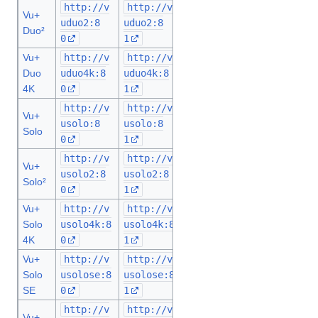
http://v
http://v
Vu+
uduo2:8
uduo2:8
Duo²
0
1
Vu+
http://v
http://v
Duo
uduo4k:8
uduo4k:8
4K
0
1
http://v
http://v
Vu+
usolo:8
usolo:8
Solo
0
1
http://v
http://v
Vu+
usolo2:8
usolo2:8
Solo²
0
1
Vu+
http://v
http://v
Solo
usolo4k:8
usolo4k:8
4K
0
1
Vu+
http://v
http://v
Solo
usolose:8
usolose:8
SE
0
1
http://v
http://v
Vu+