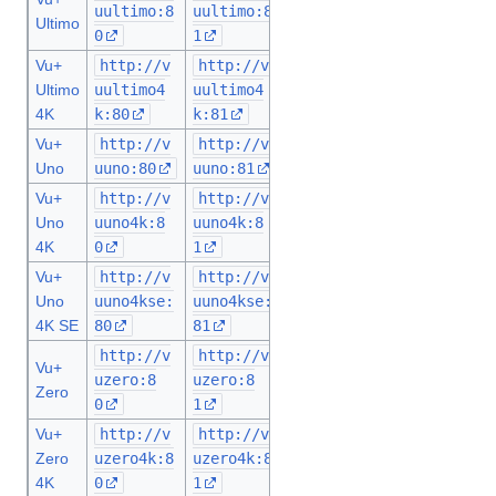
uultimo:8
uultimo:8
Ultimo
0
1
Vu+
http://v
http://v
Ultimo
uultimo4
uultimo4
4K
k:80
k:81
Vu+
http://v
http://v
Uno
uuno:80
uuno:81
Vu+
http://v
http://v
Uno
uuno4k:8
uuno4k:8
4K
0
1
Vu+
http://v
http://v
Uno
uuno4kse:
uuno4kse:
4K SE
80
81
http://v
http://v
Vu+
uzero:8
uzero:8
Zero
0
1
Vu+
http://v
http://v
Zero
uzero4k:8
uzero4k:8
4K
0
1