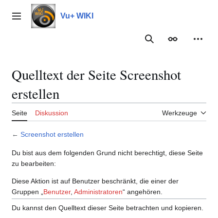
Zum
Inhalt
Vu+ WIKI
Hauptmenü
springen
Suche
Erscheinungs
Meine
Quelltext der Seite Screenshot
erstellen
Seite
Diskussion
Werkzeuge
←
Screenshot erstellen
Du bist aus dem folgenden Grund nicht berechtigt, diese Seite
zu bearbeiten:
Diese Aktion ist auf Benutzer beschränkt, die einer der
Gruppen „
Benutzer
,
Administratoren
“ angehören.
Du kannst den Quelltext dieser Seite betrachten und kopieren.