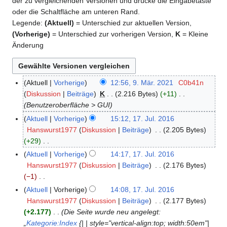
der zu vergleichenden Versionen und drücke die Eingabetaste
oder die Schaltfläche am unteren Rand.
Legende:
(Aktuell)
= Unterschied zur aktuellen Version,
(Vorherige)
= Unterschied zur vorherigen Version,
K
= Kleine
Änderung
Aktuell
Vorherige
12:56, 9. Mär. 2021
C0b41n
9
Diskussion
Beiträge
K
2.216 Bytes
+11
.
Benutzeroberfläche > GUI
M
ä
Aktuell
Vorherige
15:12, 17. Jul. 2016
1
r
Hanswurst1977
Diskussion
Beiträge
2.205 Bytes
7
z
+29
.
2
K
J
Aktuell
Vorherige
14:17, 17. Jul. 2016
0
e
u
Hanswurst1977
Diskussion
Beiträge
2.176 Bytes
2
i
l
−1
1
n
i
K
Aktuell
Vorherige
14:08, 17. Jul. 2016
e
2
e
Hanswurst1977
Diskussion
Beiträge
2.177 Bytes
B
0
i
+2.177
Die Seite wurde neu angelegt:
e
1
n
„
Kategorie:Index
{| | style="vertical-align:top; width:50em"|