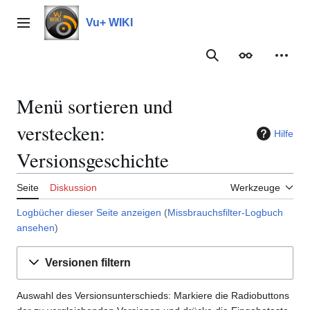
Zum
Inhalt
Vu+ WIKI
Hauptmenü
springen
Suche
Erscheinungs
Meine
Menü sortieren und
verstecken:
Hilfe
Versionsgeschichte
Seite
Diskussion
Werkzeuge
Logbücher dieser Seite anzeigen
(
Missbrauchsfilter-Logbuch
ansehen
)
Versionen filtern
Auswahl des Versionsunterschieds: Markiere die Radiobuttons