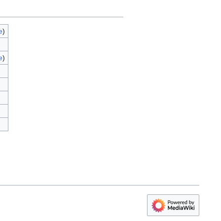
e
)
e
)