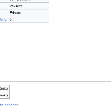
Wikitext
Erlaubt
eite
0
änkt)
änkt)
ite ansehen.