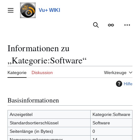
Zum
Inhalt
Vu+ WIKI
Hauptmenü
springen
Suche
Erscheinungs
Meine
Informationen zu
„Kategorie:Software“
Kategorie
Diskussion
Werkzeuge
Hilfe
Basisinformationen
Anzeigetitel
Kategorie:Software
Standardsortierschlüssel
Software
Seitenlänge (in Bytes)
0
Namensraumkennnummer
14