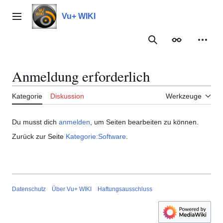
Zum
Inhalt
Vu+ WIKI
Hauptmenü
springen
Suche
Erscheinungs
Meine
Anmeldung erforderlich
Kategorie
Diskussion
Werkzeuge
Du musst dich
anmelden
, um Seiten bearbeiten zu können.
Zurück zur Seite
Kategorie:Software
.
Datenschutz
Über Vu+ WIKI
Haftungsausschluss