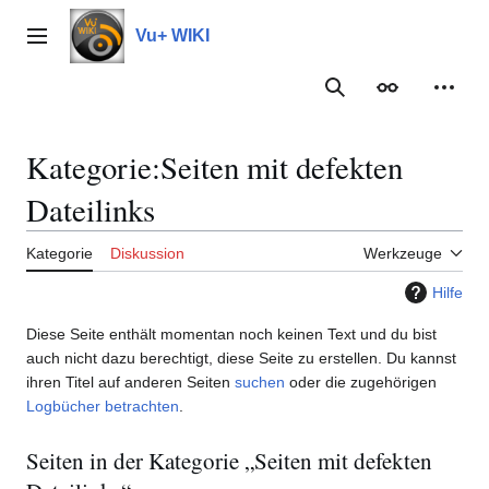
Zum
Inhalt
Vu+ WIKI
Hauptmenü
springen
Suche
Erscheinungs
Meine
Kategorie
:
Seiten mit defekten
Dateilinks
Kategorie
Diskussion
Werkzeuge
Hilfe
Diese Seite enthält momentan noch keinen Text und du bist
auch nicht dazu berechtigt, diese Seite zu erstellen. Du kannst
ihren Titel auf anderen Seiten
suchen
oder die zugehörigen
Logbücher betrachten
.
Seiten in der Kategorie „Seiten mit defekten