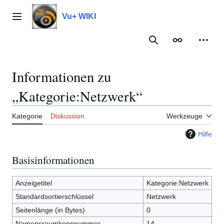
Zum
Inhalt
Vu+ WIKI
Hauptmenü
springen
Suche
Erscheinungs
Meine
Informationen zu
„Kategorie:Netzwerk“
Kategorie
Diskussion
Werkzeuge
Hilfe
Basisinformationen
Anzeigetitel
Kategorie:Netzwerk
Standardsortierschlüssel
Netzwerk
Seitenlänge (in Bytes)
0
Namensraumkennnummer
14