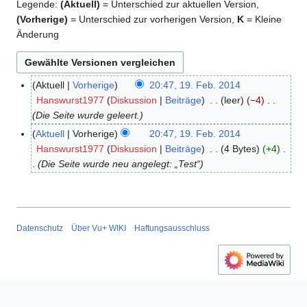
Legende:
(Aktuell)
= Unterschied zur aktuellen Version,
(Vorherige)
= Unterschied zur vorherigen Version,
K
= Kleine
Änderung
Aktuell
Vorherige
20:47, 19. Feb. 2014
1
Hanswurst1977
Diskussion
Beiträge
leer
−4
9
Die Seite wurde geleert.
.
F
Aktuell
Vorherige
20:47, 19. Feb. 2014
e
Hanswurst1977
Diskussion
Beiträge
4 Bytes
+4
b
Die Seite wurde neu angelegt: „Test“
r
u
a
r
Datenschutz
Über Vu+ WIKI
Haftungsausschluss
2
0
1
4