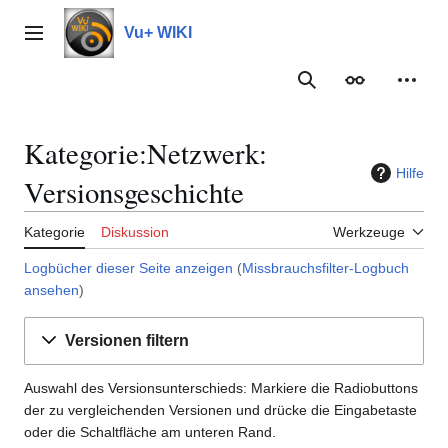
Zum
Inhalt
Vu+ WIKI
Hauptmenü
springen
Suche
Erscheinungs
Meine
Kategorie:Netzwerk:
Hilfe
Versionsgeschichte
Kategorie
Diskussion
Werkzeuge
Logbücher dieser Seite anzeigen
(
Missbrauchsfilter-Logbuch
ansehen
)
Versionen filtern
Auswahl des Versionsunterschieds: Markiere die Radiobuttons
der zu vergleichenden Versionen und drücke die Eingabetaste
oder die Schaltfläche am unteren Rand.