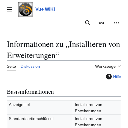
Zum
Inhalt
Vu+ WIKI
Hauptmenü
springen
Suche
Erscheinungs
Meine
Informationen zu „Installieren von
Erweiterungen“
Seite
Diskussion
Werkzeuge
Hilfe
Basisinformationen
Anzeigetitel
Installieren von
Erweiterungen
Standardsortierschlüssel
Installieren von
Erweiterungen