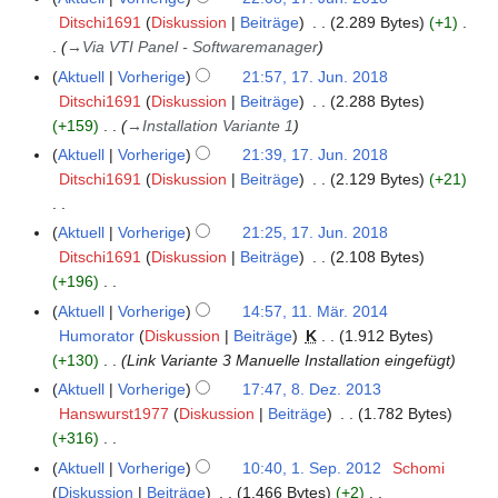
f
e
a
z
u
Ditschi1691
Diskussion
Beiträge
2.289 Bytes
+1
a
n
m
u
n
→
Via VTI Panel - Softwaremanager
s
f
m
s
g
s
Aktuell
Vorherige
21:57, 17. Jun. 2018
a
e
a
u
Ditschi1691
Diskussion
Beiträge
2.288 Bytes
s
n
m
n
+159
→
Installation Variante 1
s
f
m
g
u
Aktuell
Vorherige
21:39, 17. Jun. 2018
a
e
n
Ditschi1691
Diskussion
Beiträge
2.129 Bytes
+21
s
n
g
s
f
K
u
Aktuell
Vorherige
21:25, 17. Jun. 2018
a
e
n
Ditschi1691
Diskussion
Beiträge
2.108 Bytes
s
i
g
+196
s
n
K
u
Aktuell
Vorherige
14:57, 11. Mär. 2014
1
e
e
n
Humorator
Diskussion
Beiträge
K
1.912 Bytes
1
B
i
g
+130
Link Variante 3 Manuelle Installation eingefügt
.
e
n
M
Aktuell
Vorherige
17:47, 8. Dez. 2013
8
a
e
ä
Hanswurst1977
Diskussion
Beiträge
1.782 Bytes
.
r
B
r
+316
D
b
e
z
K
e
Aktuell
Vorherige
10:40, 1. Sep. 2012
Schomi
1
e
a
2
e
z
Diskussion
Beiträge
1.466 Bytes
+2
.
i