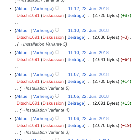
→
Installation Variante 3
.
r
e
i
J
Aktuell
Vorherige
11:12, 22. Jun. 2018
2
a
2
u
Ditschi1691
Diskussion
Beiträge
2.725 Bytes
+87
0
r
0
n
1
b
1
i
K
Aktuell
Vorherige
11:10, 22. Jun. 2018
8
e
8
2
e
Ditschi1691
Diskussion
Beiträge
2.638 Bytes
−3
i
0
i
→
Installation Variante 5
t
1
n
u
Aktuell
Vorherige
11:10, 22. Jun. 2018
8
e
n
Ditschi1691
Diskussion
Beiträge
2.641 Bytes
−64
B
g
e
K
s
Aktuell
Vorherige
11:07, 22. Jun. 2018
a
e
z
Ditschi1691
Diskussion
Beiträge
2.705 Bytes
+14
r
i
u
→
Installation Variante 5
b
n
s
Aktuell
Vorherige
11:06, 22. Jun. 2018
e
e
a
Ditschi1691
Diskussion
Beiträge
2.691 Bytes
+13
i
B
m
→
Installation Variante 4
t
e
m
u
Aktuell
Vorherige
11:06, 22. Jun. 2018
a
e
n
Ditschi1691
Diskussion
Beiträge
2.678 Bytes
−19
r
n
g
→
Installation Variante 3
b
f
s