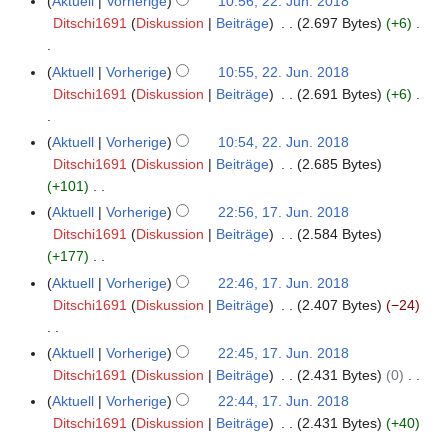
Aktuell
Vorherige
10:56, 22. Jun. 2018
e
a
z
Ditschi1691
Diskussion
Beiträge
2.697 Bytes
+6
i
s
u
t
s
s
K
u
u
Aktuell
Vorherige
10:55, 22. Jun. 2018
a
e
n
n
Ditschi1691
Diskussion
Beiträge
2.691 Bytes
+6
m
i
g
g
m
n
K
s
Aktuell
Vorherige
10:54, 22. Jun. 2018
e
e
e
z
Ditschi1691
Diskussion
Beiträge
2.685 Bytes
n
B
i
u
+101
f
e
n
s
K
Aktuell
Vorherige
22:56, 17. Jun. 2018
1
a
a
e
a
e
Ditschi1691
Diskussion
Beiträge
2.584 Bytes
7
s
r
B
m
i
+177
.
s
b
e
m
n
K
J
u
Aktuell
Vorherige
22:46, 17. Jun. 2018
e
a
e
e
e
u
n
Ditschi1691
Diskussion
Beiträge
2.407 Bytes
−24
i
r
n
B
i
n
g
t
b
f
e
n
i
K
u
Aktuell
Vorherige
22:45, 17. Jun. 2018
e
a
a
e
2
e
n
Ditschi1691
Diskussion
Beiträge
2.431 Bytes
0
i
s
r
B
0
i
K
g
t
s
Aktuell
Vorherige
22:44, 17. Jun. 2018
b
e
1
n
e
s
u
u
Ditschi1691
Diskussion
Beiträge
2.431 Bytes
+40
e
a
8
e
i
z
n
n