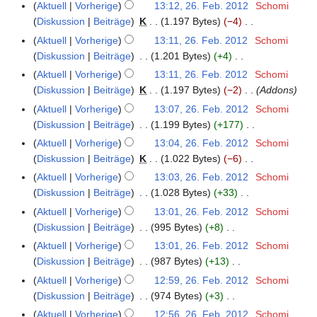
e
K
i
m
b
a
Aktuell
Vorherige
13:12, 26. Feb. 2012
Schomi
1
a
u
1
B
s
u
n
n
b
e
t
e
e
m
Diskussion
Beiträge
K
1.197 Bytes
−4
2
r
s
2
e
z
n
e
g
r
i
u
n
K
i
m
b
a
Aktuell
Vorherige
13:11, 26. Feb. 2012
Schomi
a
u
g
B
s
u
n
n
f
e
t
e
e
m
Diskussion
Beiträge
1.201 Bytes
+4
r
s
e
z
a
e
g
a
i
u
n
K
i
m
b
a
Aktuell
Vorherige
13:11, 26. Feb. 2012
Schomi
a
u
r
B
s
s
n
n
f
e
t
e
e
m
Diskussion
Beiträge
K
1.197 Bytes
−2
Addons
r
s
2
e
z
s
e
g
a
i
u
n
i
m
b
a
Aktuell
Vorherige
13:07, 26. Feb. 2012
Schomi
0
a
u
u
B
s
s
n
n
f
t
e
e
m
Diskussion
Beiträge
1.199 Bytes
+177
1
r
s
n
e
z
s
e
g
a
u
n
K
i
m
2
b
a
g
Aktuell
Vorherige
13:04, 26. Feb. 2012
Schomi
a
u
u
B
s
s
n
f
e
t
e
e
m
Diskussion
Beiträge
K
1.022 Bytes
−6
r
s
n
e
z
s
g
a
i
u
n
K
i
m
b
a
g
Aktuell
Vorherige
13:03, 26. Feb. 2012
Schomi
a
u
u
s
s
n
n
f
e
t
e
e
m
Diskussion
Beiträge
1.028 Bytes
+33
r
s
n
z
s
e
g
a
i
u
n
K
i
m
b
a
g
Aktuell
Vorherige
13:01, 26. Feb. 2012
Schomi
u
u
B
s
s
n
n
f
e
t
e
e
m
Diskussion
Beiträge
995 Bytes
+8
s
n
e
z
s
e
g
a
i
u
n
K
i
m
a
g
Aktuell
Vorherige
13:01, 26. Feb. 2012
Schomi
a
u
u
B
s
s
n
n
f
e
t
e
m
Diskussion
Beiträge
987 Bytes
+13
r
s
n
e
z
s
e
g
a
i
u
n
K
m
b
a
g
Aktuell
Vorherige
12:59, 26. Feb. 2012
Schomi
a
u
u
B
s
s
n
n
f
e
e
e
m
Diskussion
Beiträge
974 Bytes
+3
r
s
n
e
z
s
e
g
a
i
n
K
i
m
b
a
g
Aktuell
Vorherige
12:56, 26. Feb. 2012
Schomi
a
u
u