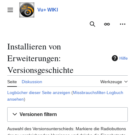
Zum
Inhalt
Vu+ WIKI
Hauptmenü
springen
Suche
Erscheinungs
Meine
Installieren von
Erweiterungen:
Hilfe
Versionsgeschichte
Seite
Diskussion
Werkzeuge
Logbücher dieser Seite anzeigen
(
Missbrauchsfilter-Logbuch
ansehen
)
Versionen filtern
Auswahl des Versionsunterschieds: Markiere die Radiobuttons