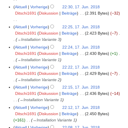
i
r
B
n
u
K
g
g
t
Aktuell
Vorherige
22:30, 17. Jun. 2018
b
e
e
s
e
s
u
Ditschi1691
Diskussion
Beiträge
2.391 Bytes
−32
e
a
B
a
i
z
n
i
r
e
m
n
u
K
g
t
Aktuell
Vorherige
22:25, 17. Jun. 2018
b
a
m
e
s
e
s
u
Ditschi1691
Diskussion
Beiträge
2.423 Bytes
−7
e
r
e
B
a
i
z
n
→
Installation Variante 3
i
b
n
e
m
n
u
g
t
Aktuell
Vorherige
22:24, 17. Jun. 2018
e
f
a
m
e
s
s
u
Ditschi1691
Diskussion
Beiträge
2.430 Bytes
+1
i
a
r
e
B
a
z
n
→
Installation Variante 1
t
s
b
n
e
m
u
g
u
s
Aktuell
Vorherige
22:22, 17. Jun. 2018
e
f
a
m
s
s
n
u
Ditschi1691
Diskussion
Beiträge
2.429 Bytes
−7
i
a
r
e
a
z
g
n
→
Installation Variante 2
t
s
b
n
m
u
s
g
u
s
Aktuell
Vorherige
22:15, 17. Jun. 2018
e
f
m
s
z
n
u
Ditschi1691
Diskussion
Beiträge
2.436 Bytes
−14
i
a
e
a
u
g
n
→
Installation Variante 1
t
s
n
m
s
s
g
u
s
Aktuell
Vorherige
22:12, 17. Jun. 2018
f
m
a
z
n
u
Ditschi1691
Diskussion
Beiträge
2.450 Bytes
a
e
m
u
g
n
+161
→
Installation Variante 1
s
n
m
s
s
g
s
Aktuell
Vorherige
22:08, 17. Jun. 2018