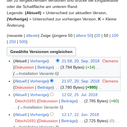
der zu vergleichenden Versionen und drücke die Eingabetaste
oder die Schaltfläche am unteren Rand.
Legende:
(Aktuell)
= Unterschied zur aktuellen Version,
(Vorherige)
= Unterschied zur vorherigen Version,
K
= Kleine
Änderung
(
neueste
|
älteste
) Zeige (
jüngere 50
|
ältere 50
) (
20
|
50
|
100
|
250
|
500
)
Aktuell
Vorherige
21:58, 20. Sep. 2018
Clemens
2
Diskussion
Beiträge
3.794 Bytes
+14
0
→
Installation Variante 6
.
S
Aktuell
Vorherige
21:07, 20. Sep. 2018
Clemens
e
Diskussion
Beiträge
3.780 Bytes
+995
p
K
Aktuell
Vorherige
12:02, 25. Jul. 2018
2
t
e
Ditschi1691
Diskussion
Beiträge
2.785 Bytes
+60
5
e
i
→
Installation Variante 5
.
m
n
J
Aktuell
Vorherige
12:17, 22. Jun. 2018
2
b
e
u
Ditschi1691
Diskussion
Beiträge
2.725 Bytes
0
2
e
B
l