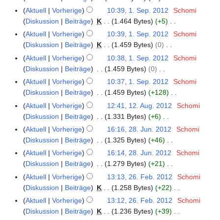
r
0
i
e
K
S
t
Aktuell
Vorherige
10:39, 1. Sep. 2012
Schomi
b
1
n
m
e
e
u
Diskussion
Beiträge
K
1.464 Bytes
+5
e
4
e
b
i
p
K
n
i
Aktuell
Vorherige
10:39, 1. Sep. 2012
Schomi
B
e
n
t
e
g
t
Diskussion
Beiträge
K
1.459 Bytes
0
e
r
e
e
i
s
K
u
Aktuell
Vorherige
10:38, 1. Sep. 2012
Schomi
a
2
B
m
n
z
e
n
Diskussion
Beiträge
1.459 Bytes
0
r
0
e
b
e
u
i
g
K
b
Aktuell
Vorherige
10:37, 1. Sep. 2012
Schomi
1
a
e
B
s
n
s
e
e
Diskussion
Beiträge
1.459 Bytes
+128
3
r
r
e
a
e
z
i
K
i
b
Aktuell
Vorherige
12:41, 12. Aug. 2012
Schomi
1
2
a
m
B
u
n
e
t
e
Diskussion
Beiträge
1.331 Bytes
+6
2
0
r
m
e
s
e
i
u
K
i
.
1
b
e
Aktuell
Vorherige
16:16, 28. Jun. 2012
Schomi
2
a
a
B
n
n
e
t
A
2
e
n
Diskussion
Beiträge
1.325 Bytes
+46
8
r
m
e
e
g
i
u
u
K
i
f
.
b
m
Aktuell
Vorherige
16:14, 28. Jun. 2012
Schomi
a
B
s
n
n
g
e
t
a
J
e
e
Diskussion
Beiträge
1.279 Bytes
+21
r
e
z
e
g
u
i
u
s
u
K
i
n
b
Aktuell
Vorherige
13:13, 26. Feb. 2012
Schomi
2
a
u
B
s
s
n
n
s
n
e
t
f
e
Diskussion
Beiträge
K
1.258 Bytes
+22
6
r
s
e
z
t
e
g
u
i
i
u
a
K
i
.
b
a
Aktuell
Vorherige
13:12, 26. Feb. 2012
Schomi
a
u
2
B
s
n
2
n
n
s
e
t
F
e
m
Diskussion
Beiträge
K
1.236 Bytes
+39
r
s
0
e
z
g
0
e
g
s
i
u