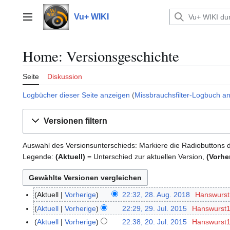
Zum
Inhalt
Vu+ WIKI
Hauptmenü
springen
Home: Versionsgeschichte
Seite
Diskussion
Logbücher dieser Seite anzeigen
(
Missbrauchsfilter-Logbuch a
Versionen filtern
Auswahl des Versionsunterschieds: Markiere die Radiobuttons 
Legende:
(Aktuell)
= Unterschied zur aktuellen Version,
(Vorhe
Aktuell
Vorherige
22:32, 28. Aug. 2018
Hanswurs
2
K
8
Aktuell
Vorherige
22:29, 29. Jul. 2015
Hanswurst
2
e
.
K
9
Aktuell
Vorherige
22:38, 20. Jul. 2015
Hanswurst
2
i
A