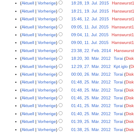
e
.
K
0
Aktuell
Vorherige
18:28, 19. Jul. 2015
Hanswurst
1
n
u
i
J
e
.
9
Aktuell
Vorherige
18:21, 19. Jul. 2015
Hanswurst
e
g
n
u
i
J
.
B
Aktuell
Vorherige
15:46, 12. Jul. 2015
Hanswurst
1
u
e
l
n
u
J
K
e
2
s
B
Aktuell
Vorherige
09:05, 11. Jul. 2015
Hanswurst
1
i
e
l
u
e
a
.
t
K
e
1
2
B
Aktuell
Vorherige
09:04, 11. Jul. 2015
Hanswurst
i
l
i
r
J
2
e
a
.
0
e
2
Aktuell
Vorherige
09:00, 11. Jul. 2015
Hanswurst
i
n
b
u
0
i
r
J
1
a
0
K
2
Aktuell
Vorherige
23:38, 22. Feb. 2014
Hanswurs
2
e
e
l
1
n
b
u
5
r
1
e
0
K
2
B
i
Aktuell
Vorherige
18:20, 30. Mär. 2012
Torai
Disk
3
i
8
e
e
l
b
5
i
1
e
.
K
e
t
0
2
B
i
Aktuell
Vorherige
12:29, 27. Mär. 2012
Kpt.iglo
D
2
i
e
n
5
i
F
e
a
u
.
0
K
e
t
7
2
i
Aktuell
Vorherige
00:00, 26. Mär. 2012
Torai
Disk
2
e
n
e
i
r
n
M
1
e
a
u
.
0
K
t
6
B
Aktuell
Vorherige
01:48, 25. Mär. 2012
Torai
Disk
2
e
b
n
b
g
ä
5
i
r
n
M
1
e
u
.
K
e
5
B
Aktuell
Vorherige
01:48, 25. Mär. 2012
Torai
Disk
r
e
e
s
r
n
b
g
ä
5
i
n
M
e
a
.
K
e
u
B
i
z
Aktuell
Vorherige
01:46, 25. Mär. 2012
Torai
Disk
z
e
e
s
r
n
g
ä
i
r
M
e
a
a
K
e
t
u
2
B
i
z
Aktuell
Vorherige
01:41, 25. Mär. 2012
Torai
Disk
z
e
s
r
n
b
ä
i
r
r
e
a
u
s
0
K
e
t
u
2
B
z
Aktuell
Vorherige
01:40, 25. Mär. 2012
Torai
Disk
z
e
e
r
n
b
2
i
r
n
a
1
e
a
u
s
0
e
u
2
B
i
Aktuell
Vorherige
01:39, 25. Mär. 2012
Torai
Disk
z
e
e
0
n
b
g
m
2
i
r
n
a
1
a
s
0
K
e
t
2
B
i
Aktuell
Vorherige
01:38, 25. Mär. 2012
Torai
Disk
1
e
e
s
m
n
b
g
m
2
r
a
1