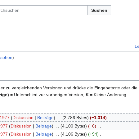
Suchen
L
nsehen
)
der zu vergleichenden Versionen und drücke die Eingabetaste oder die
rige)
= Unterschied zur vorherigen Version,
K
= Kleine Änderung
t1977
Diskussion
Beiträge
2.786 Bytes
−1.314
1977
Diskussion
Beiträge
4.100 Bytes
−6
1977
Diskussion
Beiträge
4.106 Bytes
+94