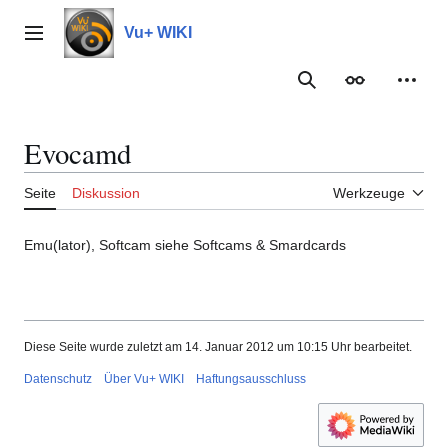
Zum
Inhalt
Vu+ WIKI
Hauptmenü
springen
Suche
Erscheinungs
Meine
Evocamd
Seite
Diskussion
Werkzeuge
Emu(lator), Softcam siehe Softcams & Smardcards
Diese Seite wurde zuletzt am 14. Januar 2012 um 10:15 Uhr bearbeitet.
Datenschutz
Über Vu+ WIKI
Haftungsausschluss