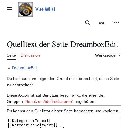
Zum
Inhalt
Vu+ WIKI
Hauptmenü
springen
Suche
Erscheinungs
Meine
Quelltext der Seite DreamboxEdit
Seite
Diskussion
Werkzeuge
←
DreamboxEdit
Du bist aus dem folgenden Grund nicht berechtigt, diese Seite
zu bearbeiten:
Diese Aktion ist auf Benutzer beschränkt, die einer der
Gruppen „
Benutzer
,
Administratoren
“ angehören.
Du kannst den Quelltext dieser Seite betrachten und kopieren.