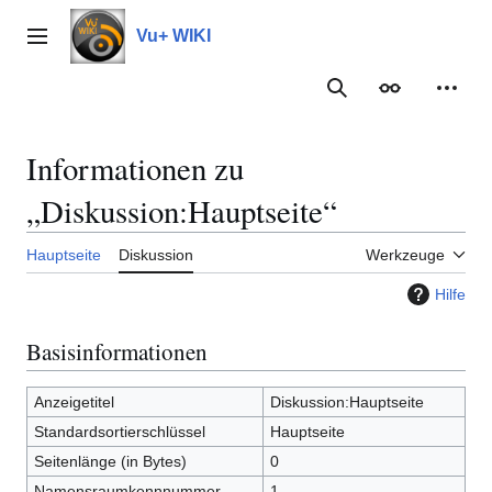
Zum
Inhalt
Vu+ WIKI
Hauptmenü
springen
Suche
Erscheinungs
Meine
Informationen zu
„Diskussion:Hauptseite“
Hauptseite
Diskussion
Werkzeuge
Hilfe
Basisinformationen
Anzeigetitel
Diskussion:Hauptseite
Standardsortierschlüssel
Hauptseite
Seitenlänge (in Bytes)
0
Namensraumkennnummer
1