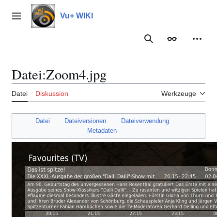
Zum
Inhalt
Vu+ WIKI
Hauptmenü
springen
Suche
Erscheinungs
Meine
Datei
:
Zoom4.jpg
Datei
Diskussion
Werkzeuge
Datei
Dateiversionen
Dateiverwendung
Metadaten