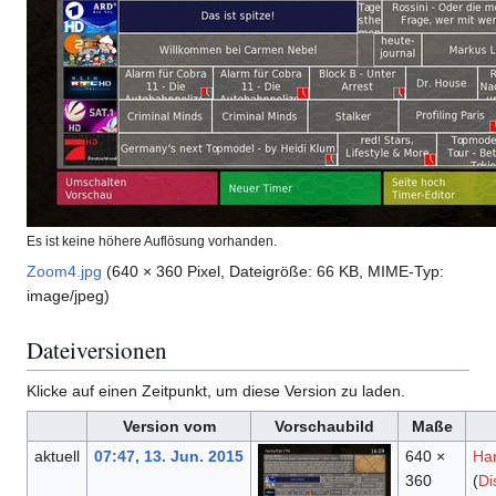
Es ist keine höhere Auflösung vorhanden.
Zoom4.jpg
(640 × 360 Pixel, Dateigröße: 66 KB, MIME-Typ:
image/jpeg
)
Dateiversionen
Klicke auf einen Zeitpunkt, um diese Version zu laden.
Version vom
Vorschaubild
Maße
aktuell
07:47, 13. Jun. 2015
640 ×
Ha
360
(
Di