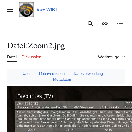
Zum
Inhalt
Vu+ WIKI
Hauptmenü
springen
Suche
Erscheinungs
Meine
Datei
:
Zoom2.jpg
Datei
Diskussion
Werkzeuge
Datei
Dateiversionen
Dateiverwendung
Metadaten