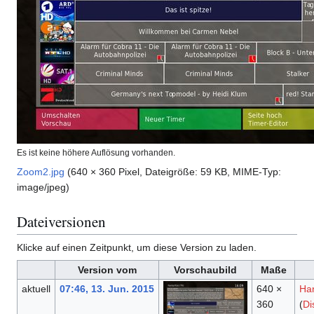
Es ist keine höhere Auflösung vorhanden.
Zoom2.jpg
(640 × 360 Pixel, Dateigröße: 59 KB, MIME-Typ:
image/jpeg
)
Dateiversionen
Klicke auf einen Zeitpunkt, um diese Version zu laden.
Version vom
Vorschaubild
Maße
aktuell
07:46, 13. Jun. 2015
640 ×
Ha
360
(
Di