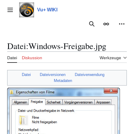
Zum
Inhalt
Vu+ WIKI
Hauptmenü
springen
Suche
Erscheinungs
Meine
Datei
:
Windows-Freigabe.jpg
Datei
Diskussion
Werkzeuge
Datei
Dateiversionen
Dateiverwendung
Metadaten