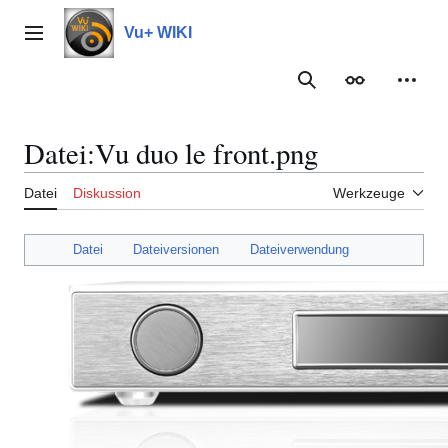
Zum
Inhalt
Vu+ WIKI
Hauptmenü
springen
Suche
Erscheinungs
Meine
Datei
:
Vu duo le front.png
Datei
Diskussion
Werkzeuge
Datei
Dateiversionen
Dateiverwendung