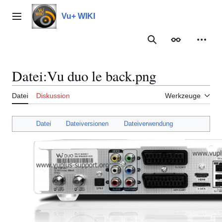
Zum
Inhalt
Vu+ WIKI
Hauptmenü
springen
Suche
Erscheinungs
Meine
Datei
:
Vu duo le back.png
Datei
Diskussion
Werkzeuge
Datei
Dateiversionen
Dateiverwendung