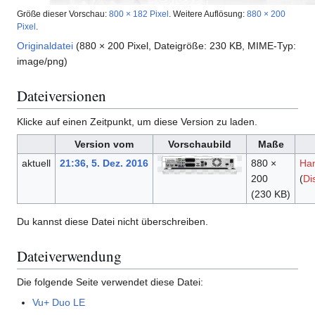
Größe dieser Vorschau:
800 × 182 Pixel
.
Weitere Auflösung:
880 × 200
Pixel
.
Originaldatei
(880 × 200 Pixel, Dateigröße: 230 KB, MIME-Typ:
image/png
)
Dateiversionen
Klicke auf einen Zeitpunkt, um diese Version zu laden.
Version vom
Vorschaubild
Maße
aktuell
21:36, 5. Dez. 2016
880 ×
Ha
200
(
Di
(230 KB)
Du kannst diese Datei nicht überschreiben.
Dateiverwendung
Die folgende Seite verwendet diese Datei:
Vu+ Duo LE