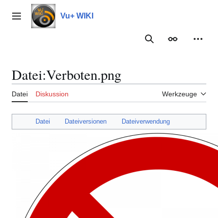
Zum
Inhalt
Vu+ WIKI
Hauptmenü
springen
Suche
Erscheinungs
Meine
Datei
:
Verboten.png
Datei
Diskussion
Werkzeuge
Datei
Dateiversionen
Dateiverwendung