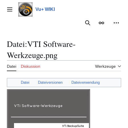
Zum
Inhalt
Vu+ WIKI
Hauptmenü
springen
Suche
Erscheinungs
Meine
Datei
:
VTI Software-
Werkzeuge.png
Datei
Diskussion
Werkzeuge
Datei
Dateiversionen
Dateiverwendung