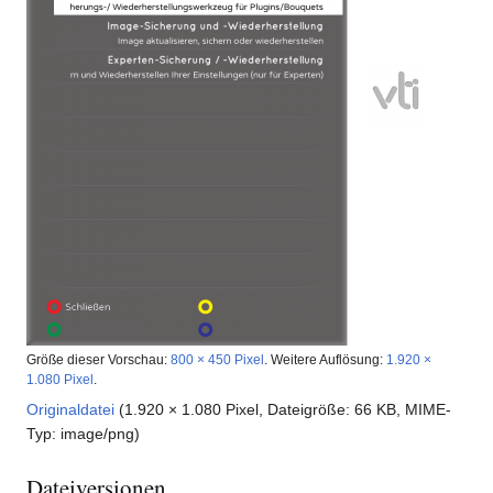
Größe dieser Vorschau:
800 × 450 Pixel
.
Weitere Auflösung:
1.920 ×
1.080 Pixel
.
Originaldatei
(1.920 × 1.080 Pixel, Dateigröße: 66 KB, MIME-
Typ:
image/png
)
Dateiversionen