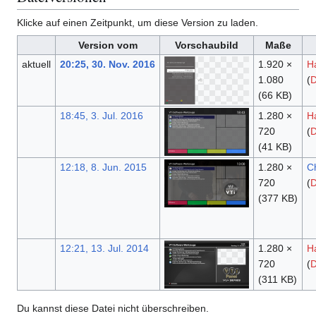
Klicke auf einen Zeitpunkt, um diese Version zu laden.
Version vom
Vorschaubild
Maße
aktuell
20:25, 30. Nov. 2016
1.920 ×
H
1.080
(
D
(66 KB)
18:45, 3. Jul. 2016
1.280 ×
H
720
(
D
(41 KB)
12:18, 8. Jun. 2015
1.280 ×
C
720
(
D
(377 KB)
12:21, 13. Jul. 2014
1.280 ×
H
720
(
D
(311 KB)
Du kannst diese Datei nicht überschreiben.