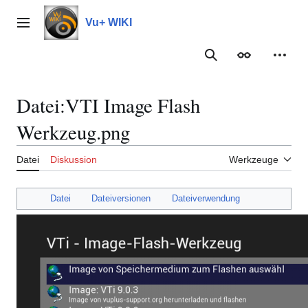
Zum
Inhalt
Vu+ WIKI
Hauptmenü
springen
Suche
Erscheinungs
Meine
Datei
:
VTI Image Flash
Werkzeug.png
Datei
Diskussion
Werkzeuge
Datei
Dateiversionen
Dateiverwendung