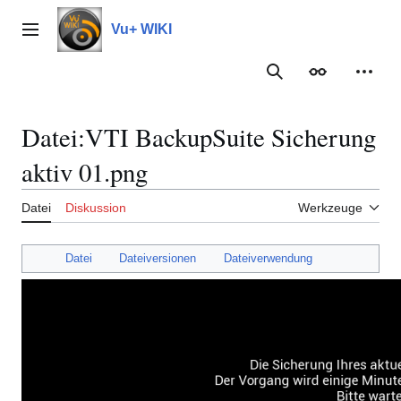
Zum
Inhalt
Vu+ WIKI
Hauptmenü
springen
Suche
Erscheinungs
Meine
Datei
:
VTI BackupSuite Sicherung
aktiv 01.png
Datei
Diskussion
Werkzeuge
Datei
Dateiversionen
Dateiverwendung