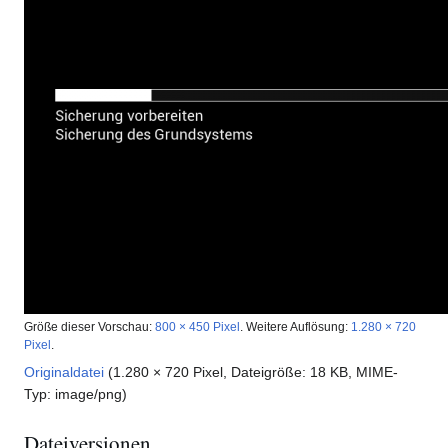
Größe dieser Vorschau:
800 × 450 Pixel
.
Weitere Auflösung:
1.280 × 720
Pixel
.
Originaldatei
(1.280 × 720 Pixel, Dateigröße: 18 KB, MIME-
Typ:
image/png
)
Dateiversionen