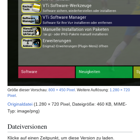
Größe dieser Vorschau:
800 × 450 Pixel
.
Weitere Auflösung:
1.280 × 720
Pixel
.
Originaldatei
(1.280 × 720 Pixel, Dateigröße: 460 KB, MIME-
Typ:
image/png
)
Dateiversionen
Klicke auf einen Zeitpunkt, um diese Version zu laden.