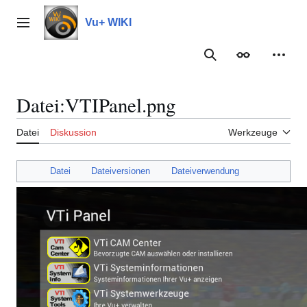
Zum
Inhalt
Vu+ WIKI
Hauptmenü
springen
Suche
Erscheinungs
Meine
Datei
:
VTIPanel.png
Datei
Diskussion
Werkzeuge
Datei
Dateiversionen
Dateiverwendung