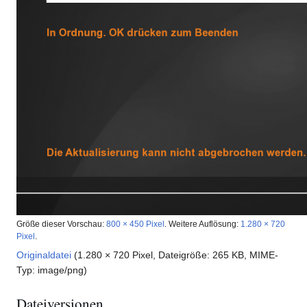
Größe dieser Vorschau:
800 × 450 Pixel
.
Weitere Auflösung:
1.280 × 720
Pixel
.
Originaldatei
(1.280 × 720 Pixel, Dateigröße: 265 KB, MIME-
Typ:
image/png
)
Dateiversionen