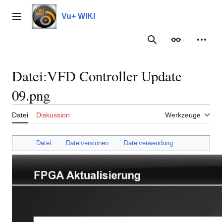
Zum
Inhalt
Vu+ WIKI
Hauptmenü
springen
Suche
Erscheinungs
Meine
Datei
:
VFD Controller Update
09.png
Datei
Diskussion
Werkzeuge
Datei
Dateiversionen
Dateiverwendung