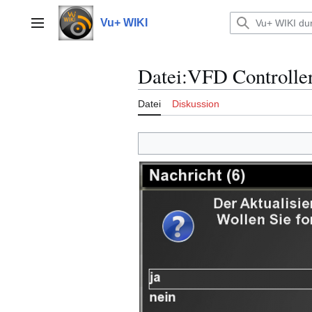
Zum
Inhalt
Vu+ WIKI
Hauptmenü
springen
Datei
:
VFD Controller
Datei
Diskussion