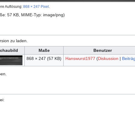
ere Auflösung:
868 × 247 Pixel
.
röße: 57 KB, MIME-Typ:
image/png
)
rsion zu laden.
chaubild
Maße
Benutzer
868 × 247
(57 KB)
Hanswurst1977
(
Diskussion
|
Beiträ
ben.
ei: