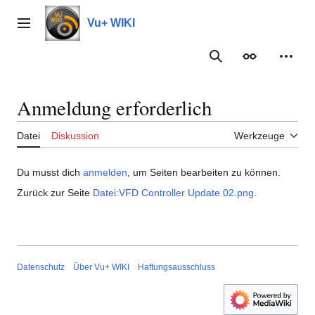
Zum
Inhalt
Vu+ WIKI
Hauptmenü
springen
Suche
Erscheinungs
Meine
Anmeldung erforderlich
Datei
Diskussion
Werkzeuge
Du musst dich
anmelden
, um Seiten bearbeiten zu können.
Zurück zur Seite
Datei:VFD Controller Update 02.png
.
Datenschutz
Über Vu+ WIKI
Haftungsausschluss