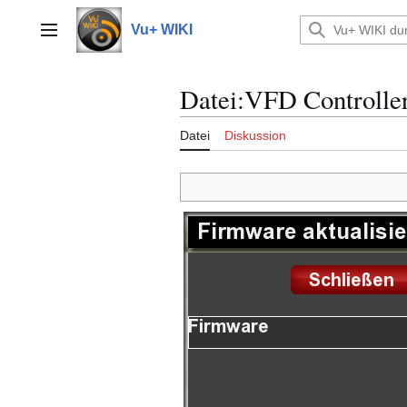
Zum
Inhalt
Vu+ WIKI
Hauptmenü
springen
Datei
:
VFD Controller
Datei
Diskussion