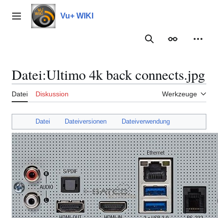
Zum
Inhalt
Vu+ WIKI
Hauptmenü
springen
Suche
Erscheinungs
Meine
Datei
:
Ultimo 4k back connects.jpg
Datei
Diskussion
Werkzeuge
Datei
Dateiversionen
Dateiverwendung