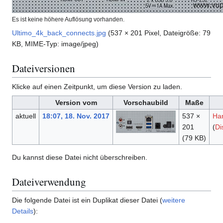
Es ist keine höhere Auflösung vorhanden.
Ultimo_4k_back_connects.jpg
(537 × 201 Pixel, Dateigröße: 79
KB, MIME-Typ:
image/jpeg
)
Dateiversionen
Klicke auf einen Zeitpunkt, um diese Version zu laden.
Version vom
Vorschaubild
Maße
aktuell
18:07, 18. Nov. 2017
537 ×
Ha
201
(
Di
(79 KB)
Du kannst diese Datei nicht überschreiben.
Dateiverwendung
Die folgende Datei ist ein Duplikat dieser Datei (
weitere
Details
):