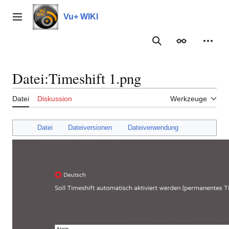
Zum
Inhalt
Vu+ WIKI
Hauptmenü
springen
Suche
Erscheinungs
Meine
Datei
:
Timeshift 1.png
Datei
Diskussion
Werkzeuge
Datei
Dateiversionen
Dateiverwendung