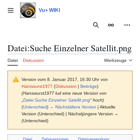
Zum
Inhalt
Vu+ WIKI
Hauptmenü
springen
Suche
Erscheinungs
Meine
Datei
:
Suche Einzelner Satellit.png
Datei
Diskussion
Werkzeuge
Version vom 8. Januar 2017, 16:30 Uhr von
Hanswurst1977
(
Diskussion
|
Beiträge
)
(Hanswurst1977 lud eine neue Version von
„
Datei:Suche Einzelner Satellit.png
“ hoch)
(
Unterschied
)
← Nächstältere Version
| Aktuelle
Version (Unterschied) | Nächstjüngere Version →
(Unterschied)
Datei
Dateiversionen
Dateiverwendung