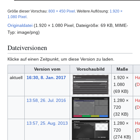
Größe dieser Vorschau:
800 × 450 Pixel
.
Weitere Auflösung:
1.920 ×
1.080 Pixel
.
Originaldatei
(1.920 × 1.080 Pixel, Dateigröße: 69 KB, MIME-
Typ:
image/png
)
Dateiversionen
Klicke auf einen Zeitpunkt, um diese Version zu laden.
Version vom
Vorschaubild
Maße
aktuell
16:30, 8. Jan. 2017
1.920 ×
Ha
1.080
(
D
(69 KB)
13:58, 26. Jul. 2016
1.280 ×
Ha
720
(
D
(32 KB)
13:57, 25. Aug. 2013
1.280 ×
Ha
720
(
D
(274 KB)