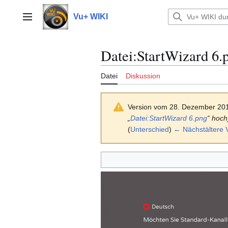
Zum
Inhalt
Vu+ WIKI
Hauptmenü
springen
Datei
:
StartWizard 6.
Datei
Diskussion
Version vom 28. Dezember 20
„
Datei:StartWizard 6.png
“ hoch
(
Unterschied
)
← Nächstältere 