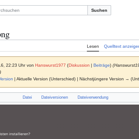
Suchen
png
Lesen
Quelltext anzeige
16, 22:23 Uhr von
Hanswurst1977
(
Diskussion
|
Beiträge
)
(Hanswurst19
)
Version
| Aktuelle Version (Unterschied) | Nächstjüngere Version → (Un
Datei
Dateiversionen
Dateiverwendung