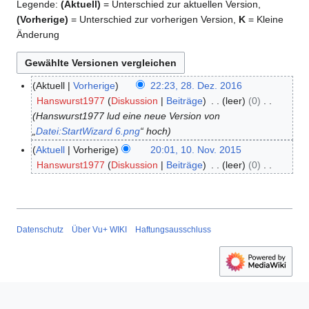
Legende:
(Aktuell)
= Unterschied zur aktuellen Version,
(Vorherige)
= Unterschied zur vorherigen Version,
K
= Kleine
Änderung
Aktuell
Vorherige
22:23, 28. Dez. 2016
2
Hanswurst1977
Diskussion
Beiträge
leer
0
8
Hanswurst1977 lud eine neue Version von
.
„
Datei:StartWizard 6.png
“ hoch
D
e
Aktuell
Vorherige
20:01, 10. Nov. 2015
1
z
Hanswurst1977
Diskussion
Beiträge
leer
0
0
e
K
.
m
e
N
b
i
o
e
n
v
Datenschutz
Über Vu+ WIKI
Haftungsausschluss
r
e
e
2
B
m
0
e
b
1
a
e
6
r
r