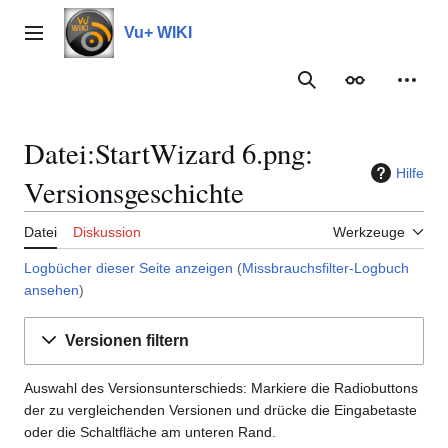
Zum
Inhalt
Vu+ WIKI
Hauptmenü
springen
Suche
Erscheinungs
Meine
Datei:StartWizard 6.png:
Hilfe
Versionsgeschichte
Datei
Diskussion
Werkzeuge
Logbücher dieser Seite anzeigen
(
Missbrauchsfilter-Logbuch
ansehen
)
Versionen filtern
Auswahl des Versionsunterschieds: Markiere die Radiobuttons
der zu vergleichenden Versionen und drücke die Eingabetaste
oder die Schaltfläche am unteren Rand.