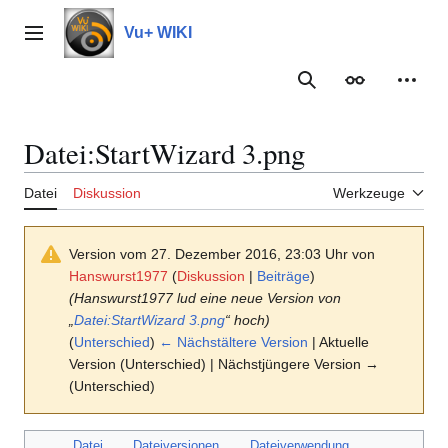
Zum
Inhalt
Vu+ WIKI
Hauptmenü
springen
Suche
Erscheinungs
Meine
Datei
:
StartWizard 3.png
Datei
Diskussion
Werkzeuge
Version vom 27. Dezember 2016, 23:03 Uhr von
Hanswurst1977
(
Diskussion
|
Beiträge
)
(Hanswurst1977 lud eine neue Version von
„
Datei:StartWizard 3.png
“ hoch)
(
Unterschied
)
← Nächstältere Version
| Aktuelle
Version (Unterschied) | Nächstjüngere Version →
(Unterschied)
Datei
Dateiversionen
Dateiverwendung