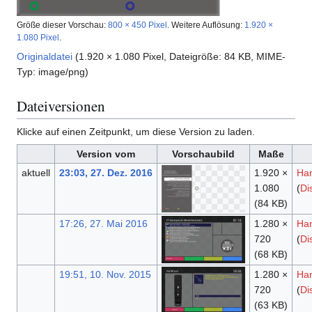
Größe dieser Vorschau:
800 × 450 Pixel
.
Weitere Auflösung:
1.920 ×
1.080 Pixel
.
Originaldatei
(1.920 × 1.080 Pixel, Dateigröße: 84 KB, MIME-
Typ:
image/png
)
Dateiversionen
Klicke auf einen Zeitpunkt, um diese Version zu laden.
Version vom
Vorschaubild
Maße
aktuell
23:03, 27. Dez. 2016
1.920 ×
Ha
1.080
(
Di
(84 KB)
17:26, 27. Mai 2016
1.280 ×
Ha
720
(
Di
(68 KB)
19:51, 10. Nov. 2015
1.280 ×
Ha
720
(
Di
(63 KB)