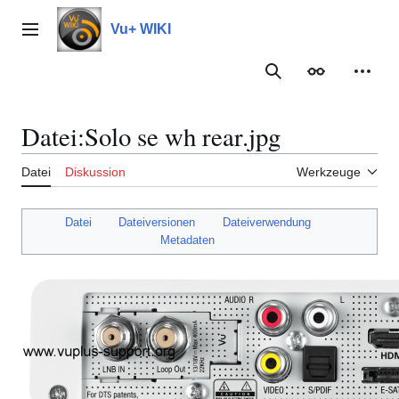
Zum
Inhalt
Vu+ WIKI
Hauptmenü
springen
Suche
Erscheinungs
Meine
Datei
:
Solo se wh rear.jpg
Datei
Diskussion
Werkzeuge
Datei
Dateiversionen
Dateiverwendung
Metadaten