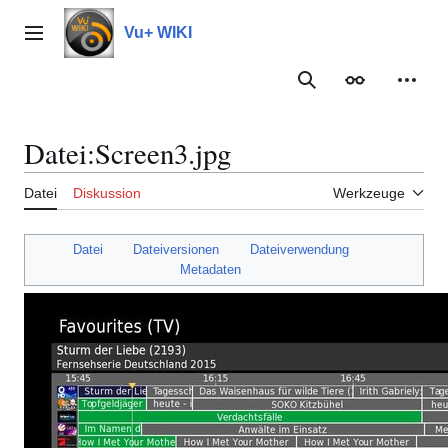
Zum
Inhalt
Vu+ WIKI
Hauptmenü
springen
Suche
Erscheinungs
Meine
Datei
:
Screen3.jpg
Datei
Diskussion
Werkzeuge
Datei
Dateiversionen
Dateiverwendung
Metadaten