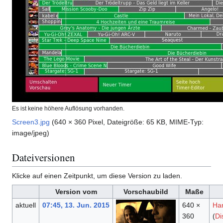
Es ist keine höhere Auflösung vorhanden.
Screen3.jpg
(640 × 360 Pixel, Dateigröße: 65 KB, MIME-Typ:
image/jpeg
)
Dateiversionen
Klicke auf einen Zeitpunkt, um diese Version zu laden.
Version vom
Vorschaubild
Maße
aktuell
07:45, 13. Jun. 2015
640 ×
Ha
360
(
Di