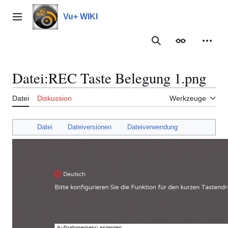
Zum
Inhalt
Vu+ WIKI
Hauptmenü
springen
Suche
Erscheinungs
Meine
Datei
:
REC Taste Belegung 1.png
Datei
Diskussion
Werkzeuge
Datei
Dateiversionen
Dateiverwendung