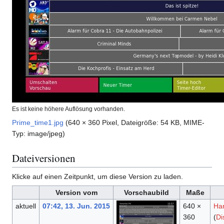
Es ist keine höhere Auflösung vorhanden.
Prime_time1.jpg
(640 × 360 Pixel, Dateigröße: 54 KB, MIME-
Typ:
image/jpeg
)
Dateiversionen
Klicke auf einen Zeitpunkt, um diese Version zu laden.
Version vom
Vorschaubild
Maße
aktuell
07:42, 13. Jun. 2015
640 ×
Ha
360
(
Di