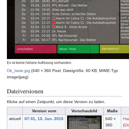
Es ist keine höhere Auflösung vorhanden.
Ok_taste.jpg
(640 × 360 Pixel, Dateigröße: 60 KB, MIME-Typ:
image/jpeg
)
Dateiversionen
Klicke auf einen Zeitpunkt, um diese Version zu laden.
Version vom
Vorschaubild
Maße
aktuell
07:41, 13. Jun. 2015
640 ×
Ha
360
(
Di