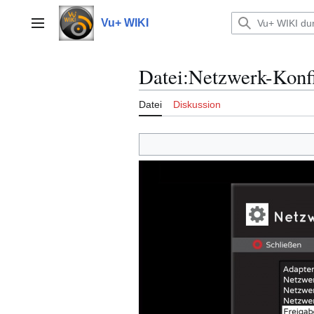
Zum
Inhalt
Vu+ WIKI
Hauptmenü
springen
Datei
:
Netzwerk-Konfi
Datei
Diskussion