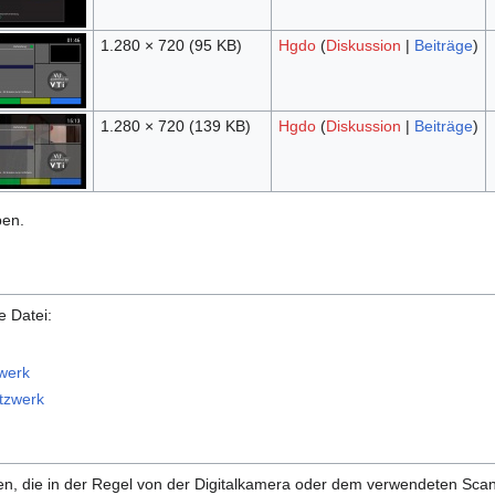
1.280 × 720
(95 KB)
Hgdo
(
Diskussion
|
Beiträge
)
1.280 × 720
(139 KB)
Hgdo
(
Diskussion
|
Beiträge
)
ben.
e Datei:
werk
tzwerk
onen, die in der Regel von der Digitalkamera oder dem verwendeten Sc