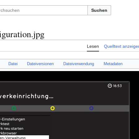
Suchen
guration.jpg
Lesen
Quelltext anzeige
Datei
Dateiversionen
Dateiverwendung
Metadaten