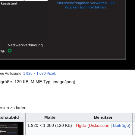
ere Auflösung:
1.920 × 1.080 Pixel
.
teigröße: 120 KB, MIME-Typ:
image/jpeg
)
rsion zu laden.
schaubild
Maße
Benutzer
1.920 × 1.080
(120 KB)
Hgdo
(
Diskussion
|
Beiträge
)