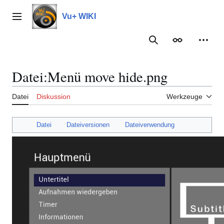
Zum
Inhalt
Vu+ WIKI
Hauptmenü
springen
Suche
Erscheinungs
Meine
Datei
:
Menü move hide.png
Datei
Diskussion
Werkzeuge
Datei
Dateiversionen
Dateiverwendung