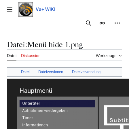
Zum
Inhalt
Vu+ WIKI
Hauptmenü
springen
Suche
Erscheinungs
Meine
Datei
:
Menü hide 1.png
Datei
Diskussion
Werkzeuge
Datei
Dateiversionen
Dateiverwendung